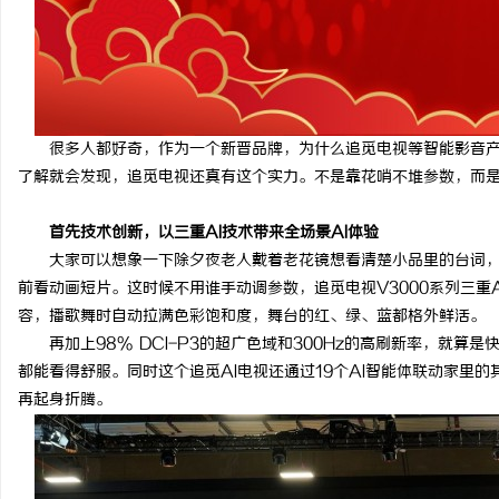
很多人都好奇，作为一个新晋品牌，为什么追觅电视等智能影音
了解就会发现，追觅电视还真有这个实力。不是靠花哨不堆参数，而
首先技术创新，以
三重AI技术
带来全场景AI体验
大家可以想象一下除夕夜老人戴着老花镜想看清楚小品里的台词
前看动画短片。这时候不用谁手动调参数，追觅电视V3000系列三重AI技
容，播歌舞时自动拉满色彩饱和度，舞台的红、绿、蓝都格外鲜活。
再加上98% DCI-P3的超广色域和300Hz的高刷新率，就
都能看得舒服。同时这个追觅AI电视还通过19个AI智能体联动家里
再起身折腾。