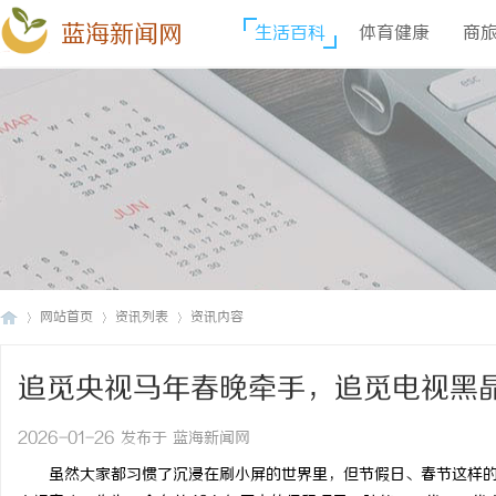
蓝海新闻网
生活百科
体育健康
商
网站首页
资讯列表
资讯内容
追觅央视马年春晚牵手，追觅电视黑
蓝
›
›
›
2026-01-26 发布于 蓝海新闻网
虽然大家都习惯了沉浸在刷小屏的世界里，但节假日、春节这样