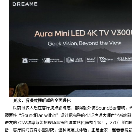
其次，沉浸式视听感的全面进化
以前很多人想在客厅搞点影院感，都得额外装SoundBar音响
颠覆性“SoundBar within”设计把完整的4.1.2声道大师声
迸发的70W功率就能把现场音乐的厚重感传满整个客厅，270°的
备，客厅瞬间变身小型影院，这种沉浸式体验，正是全家一起看春晚