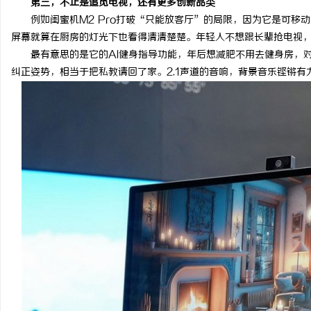
第三，不止是追觅电视，还有更多创新品类
例如闺蜜机M2 Pro打破“只能放客厅”的局限，因为它是可移
屏幕就算在厨房的灯光下也看得清清楚楚。年轻人不想跟长辈抢电视
最有意思的是它的AI健身指导功能，年后想减肥不用去健身房，
纠正姿势，相当于把私教请回了家。2.1声道的音响，背景音乐铿锵