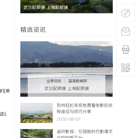
武汉配眼镜 上海配眼镜
深度解析新
业标杆平台
精选资讯
业界动态
|
蓝海新闻网
武汉配眼镜 上海配眼镜
学](英
如何轻松实现免费看电影的多
种途径与技巧分享
);
2026-08-07
追风影视：引领新时代影像文