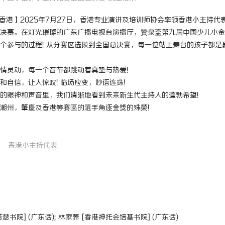
7日，中国香港】2025年7月27日，香港专业演讲及培训师协会率领香港小主持代
决赛。在灯光璀璨的广东广播电视台演播厅，贊泉盃第九屆中国少儿小金
个参与的过程! 从分赛区选拔到全国总决赛，每一位站上舞台的孩子都是赢
情灵动，每一个音节都跳动着真垫与热爱!
自信，让人惊叹! 临场应变，妙语连珠!
的眼神和声音里，我们清晰地看到未来新生代主持人的蓬勃希望!
潮州，肇慶及香港等賽區的選手角逐金獎的殊榮!
香港小主持代表
若瑟书院] (广东话); 林家荞 [香港神托会培基书院] (广东话)