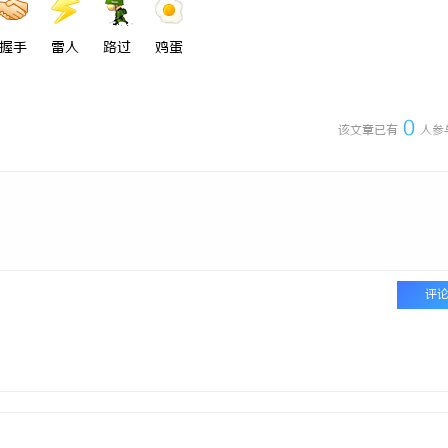
握手
雷人
路过
鸡蛋
0
该文章已有
人参
评