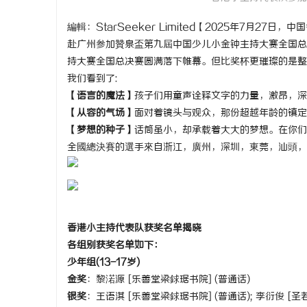
編輯：StarSeeker Limited【2025年7月2
赴广州参加贊泉盃第九屆中国少儿小金钟主持大赛全国总
持大赛全国总决赛圆满落下帷幕。但比奖杯更璀璨的是整
我们看到了:
海
【语言的魔法】
孩子们用童声诠释文字的力量，激昂，深
【从容的气场】
面对着镜头与观众，那份超越年龄的镇定和
【梦想的种子】
话筒虽小，却承载着大大的梦想。在你们
全國總決賽的選手來自浙江，廣州，深圳，東莞，汕頭，
新
香港小主持代表队获奖名单揭晓
各组别获奖名单如下：
少年组(13-17岁)
金奖
：黎渃源 [乐善堂梁銶琚书院] (普通话)
银奖
：王语淇 [乐善堂梁銶琚书院] (普通话); 李衍俊 [圣