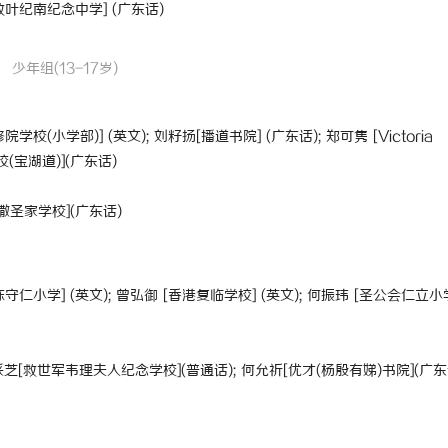
教叶纪南纪念中学] (广东话)
 上海配眼镜
武汉配眼镜 上海配眼镜
少年组(13-17岁)
校(小学部)] (英文); 刘籽扬[播道书院] (广东话); 郑可隽 [Victoria
校(宝湖道)](广东话)
诺撒圣家学校](广东话)
守仁小学] (英文); 曾弘御 [香港复临学校] (英文); 何振玮 [圣公会仁立小
芝[救世军韦理夫人纪念学校](普通话); 何允祈[优才(杨殷有娣)书院](广东话