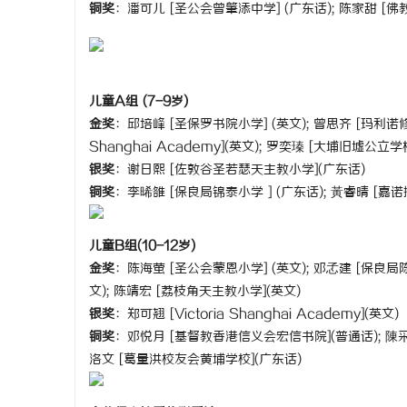
铜奖
：潘可儿 [圣公会曾肇添中学] (广东话); 陈家甜 [佛
武汉配眼镜
闻
儿童A组 (7-9岁)
金奖
：邱培峰 [圣保罗书院小学] (英文); 曾思齐 [玛利诺修院学
Shanghai Academy](英文); 罗奕瑧 [大埔旧墟公立学
银奖
：谢日熙 [佐敦谷圣若瑟天主教小学](广东话)
铜奖
：李晞雒 [保良局锦泰小学 ] (广东话); 黃睿晴 [嘉
儿童B组(10-12岁)
网
金奖
：陈海萤 [圣公会蒙恩小学] (英文); 邓孞建 [保良局陈
文); 陈靖宏 [荔枝角天主教小学](英文)
银奖
：郑可翘 [Victoria Shanghai Academy](英文)
铜奖
：邓悦月 [基督教香港信义会宏信书院](普通话); 陳采
洛文 [葛量洪校友会黄埔学校](广东话)