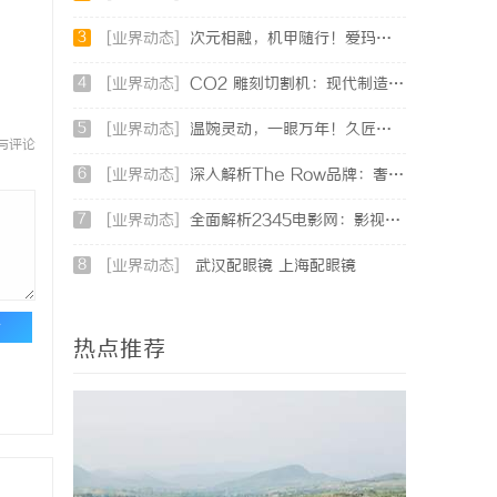
3
[业界动态]
次元相融，机甲随行！爱玛黑翼S360电竞版焕新登场
4
[业界动态]
CO2 雕刻切割机：现代制造业的变革者
5
[业界动态]
温婉灵动，一眼万年！久匠量身定制的眉眼唇，才是你整张脸的点睛之笔！淡颜系女生的气质加分项
与评论
6
[业界动态]
深入解析The Row品牌：奢华时尚的典范与设计哲学
7
[业界动态]
全面解析2345电影网：影视资源的海量宝库与观影新体验
8
[业界动态]
武汉配眼镜 上海配眼镜
论
热点推荐